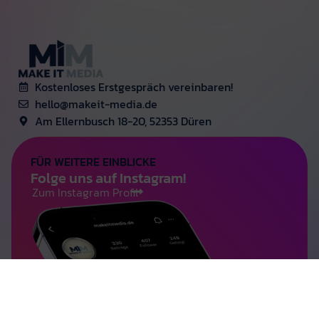
Kostenloses Erstgespräch vereinbaren!
hello@makeit-media.de
Am Ellernbusch 18-20, 52353 Düren
FÜR WEITERE EINBLICKE
Folge uns auf Instagram!
Zum Instagram Profil