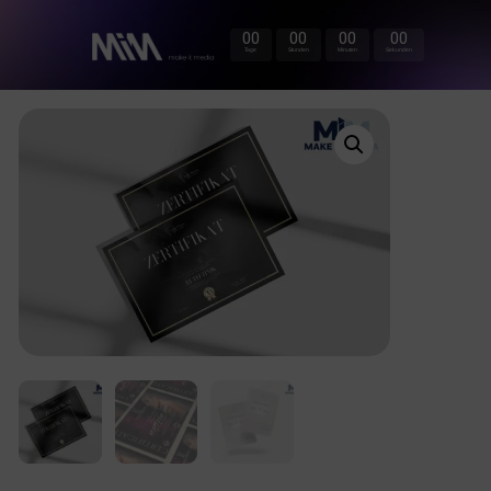
00
00
00
00
Tage
Stunden
Minuten
Sekunden