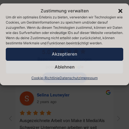
Zustimmung verwalten
Um dir ein optimales Erlebnis zu bieten, verwenden wir Technologien wie
Cookies, um Geräteinformationen zu speichern und/oder darauf
zuzugreifen. Wenn du diesen Technologien zustimmst, können wir Daten
wie das Surfverhalten oder eindeutige IDs auf dieser Website verarbeiten.
Wenn du deine Zustimmung nicht erteilst oder zurückziehst, können
bestimmte Merkmale und Funktionen beeinträchtigt werden.
Make It Media GmbH
5.0
Akzeptieren
Basierend auf 9 Bewertungen
powered by
G
o
o
g
l
e
Ablehnen
bewerte uns auf
Cookie-Richtlinie
Datenschutz
Impressum
Selina Leutwyler
2 years ago
Ausgezeichnete Arbeit von Make it Media!Als 
Als U
Schweizer Unternehmen arbeiten wir seit 
Marke