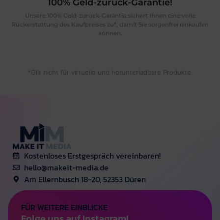
freuen uns auf eine weiterhin erfolgreiche 
100% Geld-zurück-Garantie!
Zusammenarbeit und können Make it Media 
Unsere 100% Geld-zurück-Garantie sichert Ihnen eine volle
wärmstens empfehlen!
Rückerstattung des Kaufpreises zu*, damit Sie sorgenfrei einkaufen
können.
*Gilt nicht für virtuelle und herunterladbare Produkte.
Kostenloses Erstgespräch vereinbaren!
hello@makeit-media.de
Am Ellernbusch 18-20, 52353 Düren
FÜR WEITERE EINBLICKE
Folge uns auf Instagram!