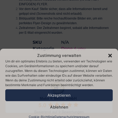
EINFÜGEN) FLYER
.
Vor dem Kauf:
Stelle sicher, dass alle Informationen bereit und
getippt sind (Screenshots sind
nicht
erlaubt).
Bildqualität:
Bitte reiche hochauflösende Bilder ein, um ein
perfektes Flyer-Design zu gewährleisten.
Zeitrahmen:
Der Zeitrahmen beginnt, sobald alle Informationen
per E-Mail eingereicht wurden.
SKU
N/A
Kategorie
Done 4 you
Zustimmung verwalten
Um dir ein optimales Erlebnis zu bieten, verwenden wir Technologien wie
Cookies, um Geräteinformationen zu speichern und/oder darauf
zuzugreifen. Wenn du diesen Technologien zustimmst, können wir Daten
wie das Surfverhalten oder eindeutige IDs auf dieser Website verarbeiten.
Wenn du deine Zustimmung nicht erteilst oder zurückziehst, können
bestimmte Merkmale und Funktionen beeinträchtigt werden.
Akzeptieren
Make It Media GmbH
5.0
Ablehnen
Basierend auf 9 Bewertungen
Cookie-Richtlinie
Datenschutz
Impressum