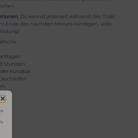
echen.
ptionen
: Du kannst jederzeit während des Trials
um Ende des nächsten Monats kündigen. Volle
Bindung!
 Woche
anfragen
48 Stunden
oder kündbar
kschleifen
en
ten
um
u
Ds