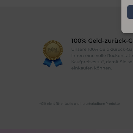
100% Geld-zurück-Ga
Unsere 100% Geld-zurück-Gar
Ihnen eine volle Rückerstat
Kaufpreises zu*, damit Sie so
einkaufen können.
*Gilt nicht für virtuelle und herunterladbare Produkte.