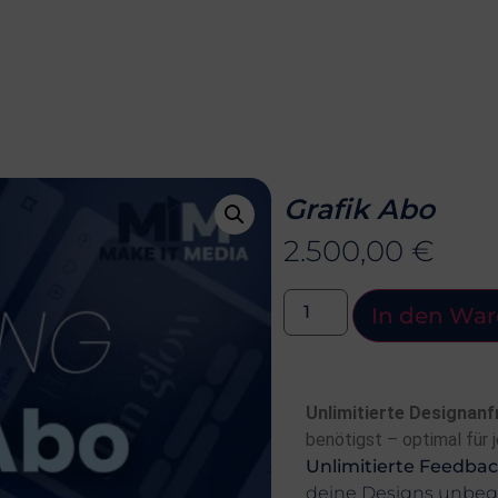
den
Grafik Abo
2.500,00
€
In den Wa
Unlimitierte Designan
benötigst – optimal für 
Unlimitierte Feedbac
deine Designs unbegr