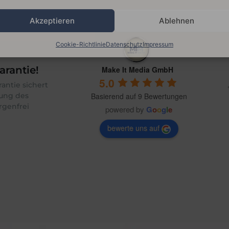
Akzeptieren
Ablehnen
Cookie-Richtlinie
Datenschutz
Impressum
rantie!
Make It Media GmbH
5.0
antie sichert
Basierend auf 9 Bewertungen
tung des
rgenfrei
powered by
G
o
o
g
l
e
bewerte uns auf