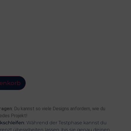
renkorb
fragen
: Du kannst so viele Designs anfordern, wie du
jedes Projekt!
kschleifen
: Während der Testphase kannst du
enzt überarbeiten lassen, bis sie genau deinen