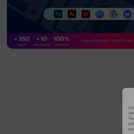
Um 
Ger
Tec
auf
zur