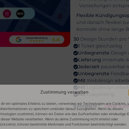
Vorstellungen entspr
Flexible Kündigungso
und danach flexibel z
Kontrolle ohne lange 
30
Design Stunden pro
1
Ticket gleichzeitig
Unbegrenzte
Design 
Lieferung
innerhalb 
Jederzeit
pausierbar 
Unbegrenzte
Feedbac
Mit
Webdesign arbeit
Mit
Logodesign arbei
Zustimmung verwalten
Mit
Copywriting
dir ein optimales Erlebnis zu bieten, verwenden wir Technologien wie Cookies, 
Kategorie
Done 4 yo
äteinformationen zu speichern und/oder darauf zuzugreifen. Wenn du diesen
hnologien zustimmst, können wir Daten wie das Surfverhalten oder eindeutige I
 dieser Website verarbeiten. Wenn du deine Zustimmung nicht erteilst oder
ückziehst, können bestimmte Merkmale und Funktionen beeinträchtigt werden.