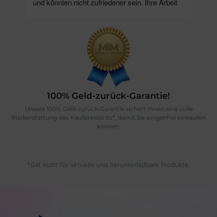
und könnten nicht zufriedener sein. Ihre Arbeit 
Agent
ist stets von höchster Qualität und 
Media
Professionalität geprägt. Besonders schätzen 
sind s
wir ihre freundliche und hilfsbereite Art sowie die 
erhal
Fähigkeit, stets passende Lösungen zu finden. 
Webges
Make it Media hat dazu beigetragen, unsere 
Dank f
Social Media Präsenz sowie unser Webdesign 
zu optimieren und unsere Ziele zu erreichen.Wir 
freuen uns auf eine weiterhin erfolgreiche 
100% Geld-zurück-Garantie!
Zusammenarbeit und können Make it Media 
Unsere 100% Geld-zurück-Garantie sichert Ihnen eine volle
wärmstens empfehlen!
Rückerstattung des Kaufpreises zu*, damit Sie sorgenfrei einkaufen
können.
*Gilt nicht für virtuelle und herunterladbare Produkte.