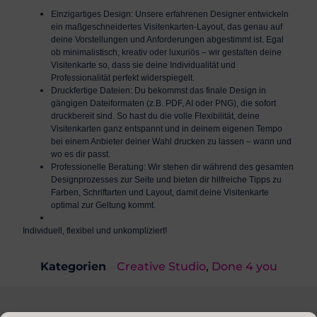
Einzigartiges Design:
Unsere erfahrenen Designer entwickeln
ein maßgeschneidertes Visitenkarten-Layout, das genau auf
deine Vorstellungen und Anforderungen abgestimmt ist. Egal
ob minimalistisch, kreativ oder luxuriös – wir gestalten deine
Visitenkarte so, dass sie deine Individualität und
Professionalität perfekt widerspiegelt.
Druckfertige Dateien:
Du bekommst das finale Design in
gängigen Dateiformaten (z.B. PDF, AI oder PNG), die sofort
druckbereit sind. So hast du die volle Flexibilität, deine
Visitenkarten ganz entspannt und in deinem eigenen Tempo
bei einem Anbieter deiner Wahl drucken zu lassen – wann und
wo es dir passt.
Professionelle Beratung:
Wir stehen dir während des gesamten
Designprozesses zur Seite und bieten dir hilfreiche Tipps zu
Farben, Schriftarten und Layout, damit deine Visitenkarte
optimal zur Geltung kommt.
Individuell, flexibel und unkompliziert!
Kategorien
Creative Studio
,
Done 4 you