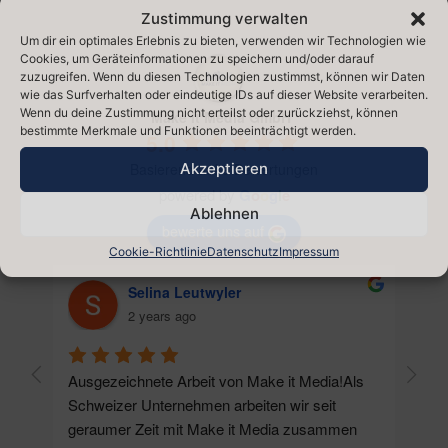
Zustimmung verwalten
Um dir ein optimales Erlebnis zu bieten, verwenden wir Technologien wie
Cookies, um Geräteinformationen zu speichern und/oder darauf
zuzugreifen. Wenn du diesen Technologien zustimmst, können wir Daten
wie das Surfverhalten oder eindeutige IDs auf dieser Website verarbeiten.
Wenn du deine Zustimmung nicht erteilst oder zurückziehst, können
Make It Media GmbH
bestimmte Merkmale und Funktionen beeinträchtigt werden.
5.0
Basierend auf 9 Bewertungen
Akzeptieren
powered by
G
o
o
g
l
e
Ablehnen
bewerte uns auf
Cookie-Richtlinie
Datenschutz
Impressum
Selina Leutwyler
2 years ago
Ausgezeichnete Arbeit von Make it Media!Als 
Als U
Schweizer Unternehmen arbeiten wir seit 
Marke
geraumer Zeit mit Make it Media zusammen 
das U