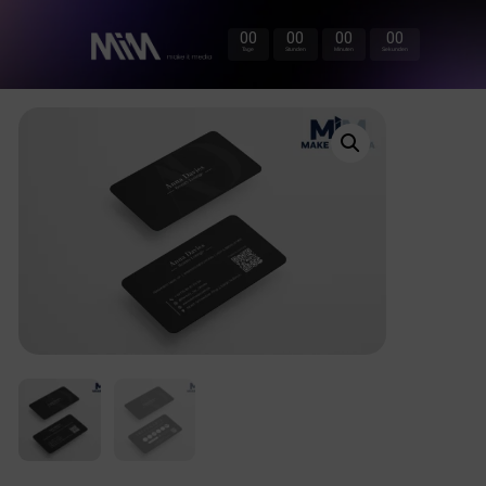
00
00
00
00
Tage
Stunden
Minuten
Sekunden